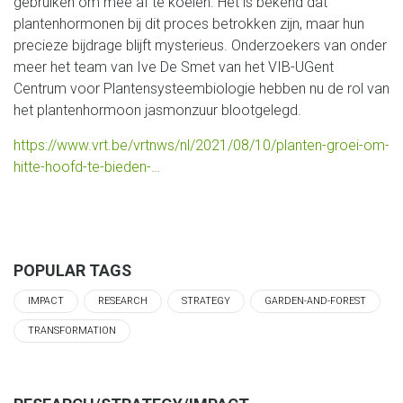
gebruiken om mee af te koelen. Het is bekend dat
plantenhormonen bij dit proces betrokken zijn, maar hun
precieze bijdrage blijft mysterieus. Onderzoekers van onder
meer het team van Ive De Smet van het VIB-UGent
Centrum voor Plantensysteembiologie hebben nu de rol van
het plantenhormoon jasmonzuur blootgelegd.
https://www.vrt.be/vrtnws/nl/2021/08/10/planten-groei-om-
hitte-hoofd-te-bieden-…
POPULAR TAGS
IMPACT
RESEARCH
STRATEGY
GARDEN-AND-FOREST
TRANSFORMATION