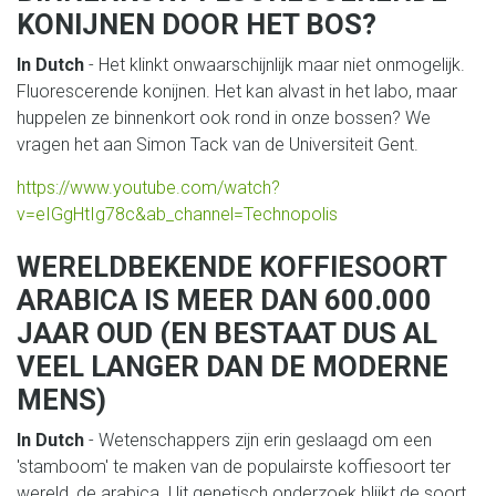
KONIJNEN DOOR HET BOS?
In Dutch
-
Het klinkt onwaarschijnlijk maar niet onmogelijk.
Fluorescerende konijnen. Het kan alvast in het labo, maar
huppelen ze binnenkort ook rond in onze bossen? We
vragen het aan Simon Tack van de Universiteit Gent.
https://www.youtube.com/watch?
v=eIGgHtIg78c&ab_channel=Technopolis
WERELDBEKENDE KOFFIESOORT
ARABICA IS MEER DAN 600.000
JAAR OUD (EN BESTAAT DUS AL
VEEL LANGER DAN DE MODERNE
MENS)
In Dutch
-
Wetenschappers zijn erin geslaagd om een
'stamboom' te maken van de populairste koffiesoort ter
wereld, de arabica. Uit genetisch onderzoek blijkt de soort