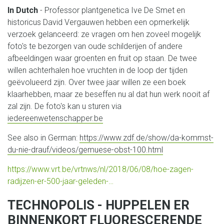
In Dutch
- Professor plantgenetica Ive De Smet en
historicus David Vergauwen hebben een opmerkelijk
verzoek gelanceerd: ze vragen om hen zoveel mogelijk
foto's te bezorgen van oude schilderijen of andere
afbeeldingen waar groenten en fruit op staan. De twee
willen achterhalen hoe vruchten in de loop der tijden
geëvolueerd zijn. Over twee jaar willen ze een boek
klaarhebben, maar ze beseffen nu al dat hun werk nooit af
zal zijn. De foto's kan u sturen via
iedereenwetenschapper.be
See also in German:
https://www.zdf.de/show/da-kommst-
du-nie-drauf/videos/gemuese-obst-100.html
https://www.vrt.be/vrtnws/nl/2018/06/08/hoe-zagen-
radijzen-er-500-jaar-geleden-…
TECHNOPOLIS - HUPPELEN ER
BINNENKORT FLUORESCERENDE