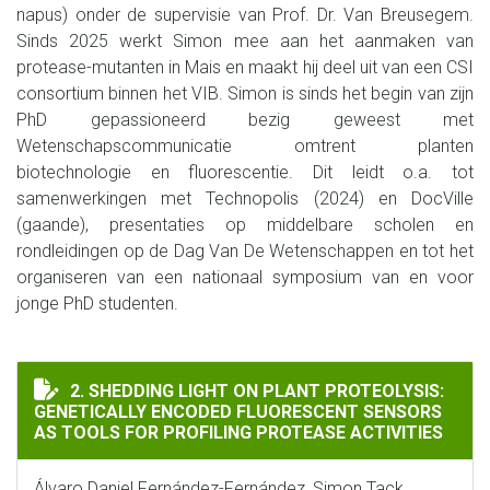
napus) onder de supervisie van Prof. Dr. Van Breusegem.
Sinds 2025 werkt Simon mee aan het aanmaken van
protease-mutanten in Mais en maakt hij deel uit van een CSI
consortium binnen het VIB. Simon is sinds het begin van zijn
PhD gepassioneerd bezig geweest met
Wetenschapscommunicatie omtrent planten
biotechnologie en fluorescentie. Dit leidt o.a. tot
samenwerkingen met Technopolis (2024) en DocVille
(gaande), presentaties op middelbare scholen en
rondleidingen op de Dag Van De Wetenschappen en tot het
organiseren van een nationaal symposium van en voor
jonge PhD studenten.
SHEDDING LIGHT ON PLANT PROTEOLYSIS: GENETICAL
2. SHEDDING LIGHT ON PLANT PROTEOLYSIS:
GENETICALLY ENCODED FLUORESCENT SENSORS
AS TOOLS FOR PROFILING PROTEASE ACTIVITIES
Álvaro Daniel Fernández-Fernández, Simon Tack,