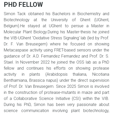
PHD FELLOW
Simon Tack obtained his Bachelors in Biochemistry and
Biotechnology at the University of Ghent (UGhent,
Belgium).He stayed at UGhent to persue a Master in
Molecular Plant Biology.During his Master-thesis he joined
the VIB-UGhent 'Oxidative Stress Signaling' lab (led by Prof.
Dr. F. Van Breusegem) where he focused on showing
Metacaspase activity using FRET-based sensors under the
guidance of Dr. A.D. Fernandez Fernandez and Prof. Dr. S.
Stael. In November 2022 he joined the OSS lab as a PhD
fellow and continues his efforts on showing protease
activity in plants (Arabidopsis thaliana, Nicotiana
Benthamiana, Brassica napus) under the direct supervision
of Prof. Dr. Van Breusegem. Since 2025 Simon is involved
in the construction of protease-mutants in maize and part
of a Collaborative Science Initiative (CSI) within the VIB.
During his PhD, Simon has been very passionate about
science communication involving plant biotechnology,