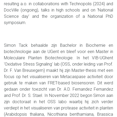
resulting a.o. in collaborations with Technopolis (2024) and
DocVille (ongoing), talks in high schools and on ‘National
Science day’ and the organization of a National PhD
symposium.
Simon Tack behaalde zijn Bachelor in Biochemie en
biotechnologie aan de UGent en bleef voor een Master in
Moleculaire Planten Biotechnologie. In het VIB-UGhent
'Oxidative Stress Signaling' lab (OSS, onder leiding van Prof.
Dr. F. Van Breusegem) maakt hij zijn Master-thesis met een
focus op het visualiseren van Metacaspase activiteit door
gebruik te maken van FRET-based biosensoren. Dit werd
gedaan onder toezicht van Dr. A.D. Fernandez Fernandez
and Prof. Dr. S. Stael. In November 2022 begon Simon aan
zijn doctoraat in het OSS labo waarbij hij zich verder
verdiept in het visualiseren van protease activiteit in planten
(Arabidopsis thaliana, Nicothiana benthamiana, Brassica